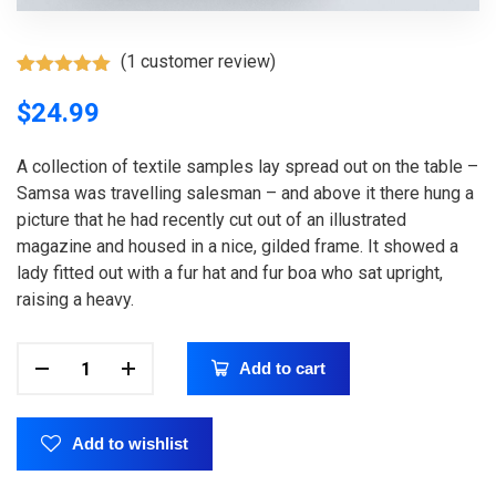
(
1
customer review)
Rated
1
5.00
out of 5
$
24.99
based on
customer
rating
A collection of textile samples lay spread out on the table –
Samsa was travelling salesman – and above it there hung a
picture that he had recently cut out of an illustrated
magazine and housed in a nice, gilded frame. It showed a
lady fitted out with a fur hat and fur boa who sat upright,
raising a heavy.
Add to cart
Add to wishlist