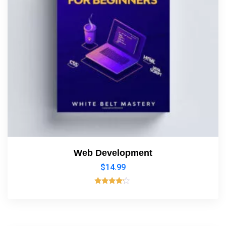
Web Development
$
14.99
Rated
4.00
out of 5